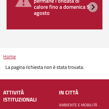
permane l'ondata di
calore fino a domenica 9
agosto
Briciole di pane
Home
La pagina richiesta non è stata trovata.
ATTIVITÀ
IN CITTÀ
ISTITUZIONALI
AMBIENTE E MOBILITÀ