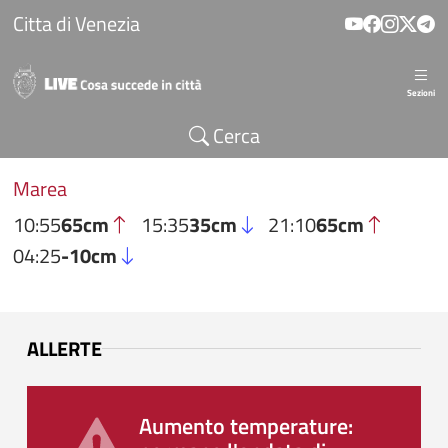
Salta al contenuto principale
Citta di Venezia
Sezioni
Cerca
Marea
10:55
65cm
15:35
35cm
21:10
65cm
04:25
-10cm
ALLERTE
Aumento temperature: