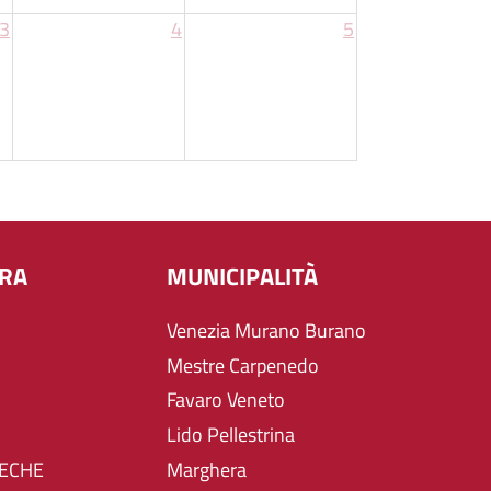
3
4
5
URA
MUNICIPALITÀ
Venezia Murano Burano
Mestre Carpenedo
Favaro Veneto
Lido Pellestrina
TECHE
Marghera