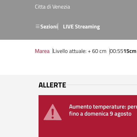
Salta al contenuto principale
Citta di Venezia
Menu secondario
Sezioni
LIVE Streaming
Marea
Livello attuale: + 60 cm
00:55
15cm
ALLERTE
Aumento temperature: perm
fino a domenica 9 agosto