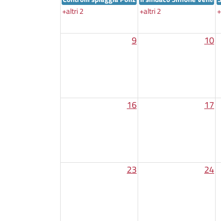
+altri 2
+altri 2
+
9
10
16
17
23
24