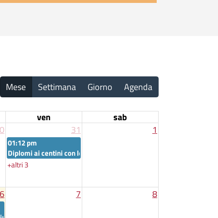
Mese
Settimana
Giorno
Agenda
ven
sab
0
31
1
01:12 pm
"
2026.27
Diplomi ai centini con lode 2026
+altri 3
6
7
8
tter”
interesse archeologico via San Pio X