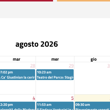
agosto 2026
mar
mer
gio
28
29
3
07:02 pm
10:23 am
laguna per un sorriso"
one Ca' Farsetti
 Ca' Giustinian la cerimonia in ricordo dell'eccidio dei "Tredici martiri
Teatro del Parco: Stagione Teatrale Bambini 
4
5
12:20 pm
11:53 am
09:30 am
i incontra il primo cittadino di Sakai, Hideki Nagafuji
olennità della Madonna dell'Apparizione a Pellestrina
Il Sindaco Venturini in visita alla Caserma “Ma
Rinvenimento reperti 