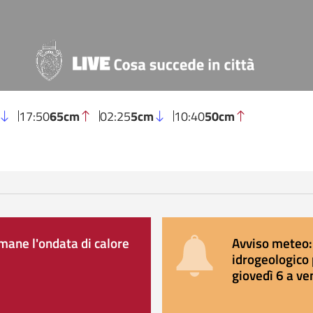
17:50
65cm
02:25
5cm
10:40
50cm
ane l'ondata di calore
Avviso meteo: 
idrogeologico 
giovedì 6 a ve