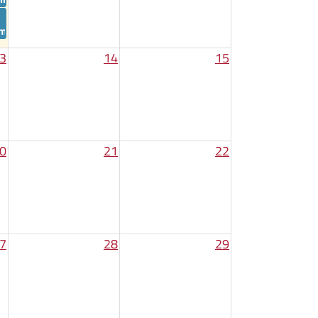
oria per un futuro di pace” anniversario Hiroshima Nagasaki 2026
3
14
15
0
21
22
7
28
29