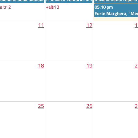
altri 2
+altri 3
05:10 pm
Forte Marghera, “Mem
11
12
1
18
19
2
25
26
2