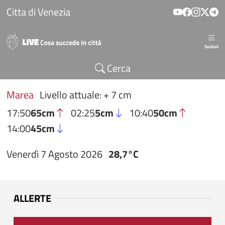
Salta al contenuto principale
Citta di Venezia
Sezioni
Cerca
Marea
Livello attuale: + 7 cm
17:50
65cm
02:25
5cm
10:40
50cm
14:00
45cm
Venerdì 7 Agosto 2026
28,7°C
ALLERTE