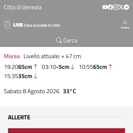
Salta al contenuto principale
Citta di Venezia
Sezioni
Cerca
Marea
Livello attuale: + 47 cm
19:20
65cm
03:10
-5cm
10:55
65cm
15:35
35cm
Sabato 8 Agosto 2026
33°C
ALLERTE