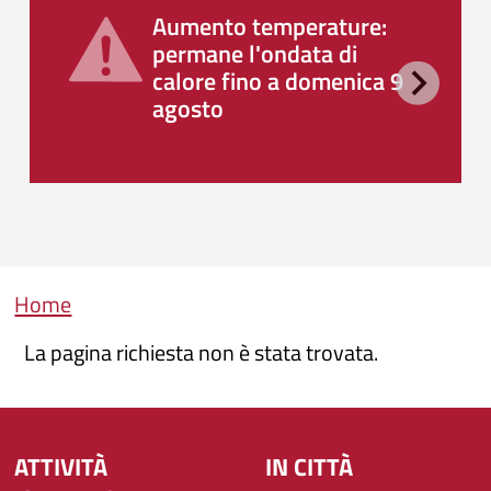
Aumento temperature:
permane l'ondata di
calore fino a domenica 9
agosto
Briciole di pane
Home
La pagina richiesta non è stata trovata.
ATTIVITÀ
IN CITTÀ