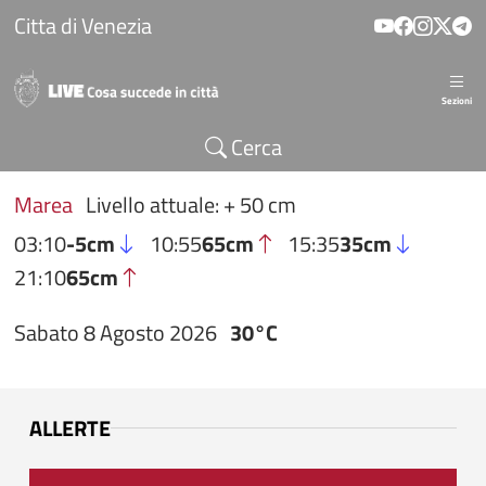
Salta al contenuto principale
Citta di Venezia
Sezioni
Cerca
Marea
Livello attuale: + 50 cm
03:10
-5cm
10:55
65cm
15:35
35cm
21:10
65cm
Sabato 8 Agosto 2026
30°C
ALLERTE