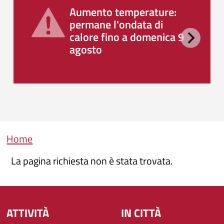
Aumento temperature:
permane l'ondata di
calore fino a domenica 9
agosto
Briciole di pane
Home
La pagina richiesta non è stata trovata.
ATTIVITÀ
IN CITTÀ