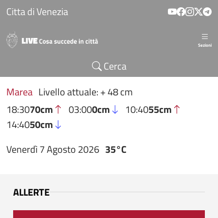
Salta al contenuto principale
Citta di Venezia
Sezioni
Cerca
Marea
Livello attuale: + 48 cm
18:30
70cm
03:00
0cm
10:40
55cm
14:40
50cm
Venerdì 7 Agosto 2026
35°C
ALLERTE