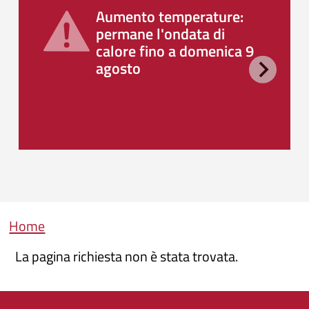
Aumento temperature:
permane l'ondata di
calore fino a domenica 9
agosto
Briciole di pane
Home
La pagina richiesta non è stata trovata.