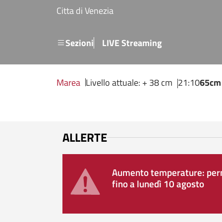
Salta al contenuto principale
Citta di Venezia
Menu secondario
Sezioni
LIVE Streaming
Marea
Livello attuale: + 38 cm
21:10
65cm
ALLERTE
Aumento temperature: perm
fino a lunedì 10 agosto