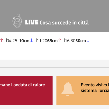
04:25
-10cm
11:20
65cm
16:30
30cm
ane l'ondata di calore
Evento visivo 
sistema Torcia