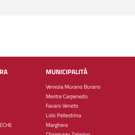
URA
MUNICIPALITÀ
Venezia Murano Burano
Mestre Carpenedo
Favaro Veneto
Lido Pellestrina
TECHE
Marghera
Chirignago Zelarino