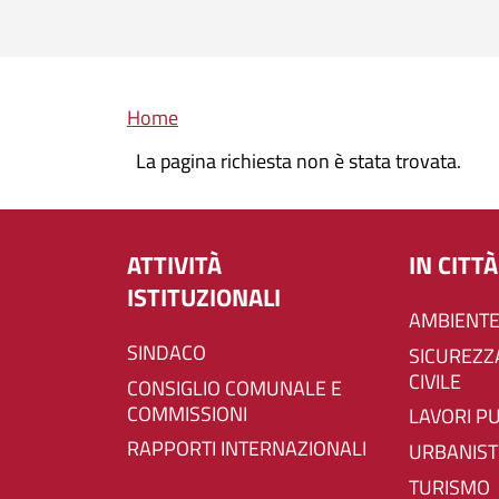
Briciole di pane
Home
La pagina richiesta non è stata trovata.
ATTIVITÀ
IN CITTÀ
ISTITUZIONALI
AMBIENTE
SINDACO
SICUREZZA E PROTEZIONE
CIVILE
CONSIGLIO COMUNALE E
COMMISSIONI
LAVORI P
RAPPORTI INTERNAZIONALI
URBANIST
TURISMO