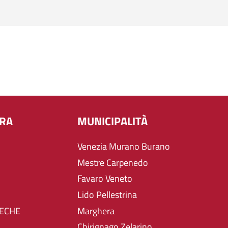
URA
MUNICIPALITÀ
Venezia Murano Burano
Mestre Carpenedo
Favaro Veneto
Lido Pellestrina
TECHE
Marghera
Chirignago Zelarino