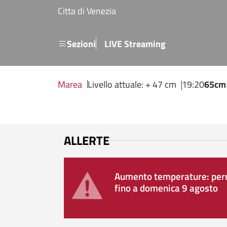
Salta al contenuto principale
Citta di Venezia
Menu secondario
Sezioni
LIVE Streaming
Marea
Livello attuale: + 47 cm
19:20
65cm
ALLERTE
Aumento temperature: perm
fino a domenica 9 agosto