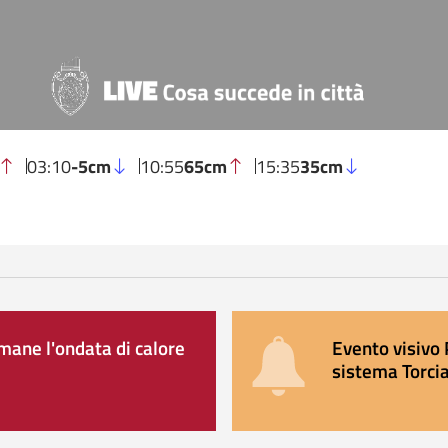
03:10
-5cm
10:55
65cm
15:35
35cm
ane l'ondata di calore
Evento visivo 
sistema Torcia