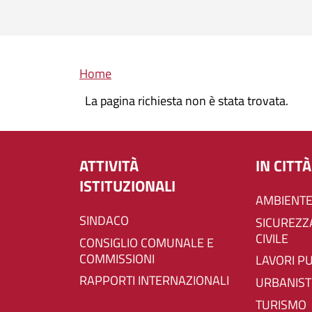
Briciole di pane
Home
La pagina richiesta non è stata trovata.
ATTIVITÀ
IN CITTÀ
ISTITUZIONALI
AMBIENTE
SINDACO
SICUREZZA E PROTEZIONE
CIVILE
CONSIGLIO COMUNALE E
COMMISSIONI
LAVORI P
RAPPORTI INTERNAZIONALI
URBANIST
TURISMO