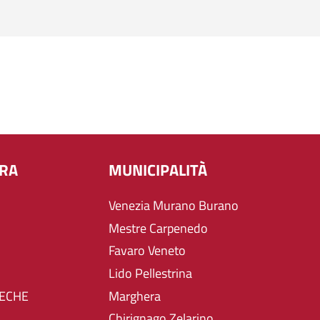
URA
MUNICIPALITÀ
Venezia Murano Burano
Mestre Carpenedo
Favaro Veneto
Lido Pellestrina
TECHE
Marghera
Chirignago Zelarino