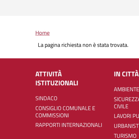
Briciole di pane
Home
La pagina richiesta non è stata trovata.
ATTIVITÀ
IN CITTÀ
ISTITUZIONALI
AMBIENTE
SINDACO
SICUREZZA E PROTEZIONE
CIVILE
CONSIGLIO COMUNALE E
COMMISSIONI
LAVORI P
RAPPORTI INTERNAZIONALI
URBANIST
TURISMO