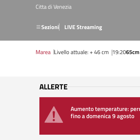
Salta al contenuto principale
Citta di Venezia
Menu secondario
Sezioni
LIVE Streaming
Marea
Livello attuale: + 46 cm
19:20
65cm
ALLERTE
Aumento temperature: perm
fino a domenica 9 agosto