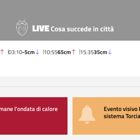
03:10
-5cm
10:55
65cm
15:35
35cm
ane l'ondata di calore
Evento visivo 
sistema Torcia