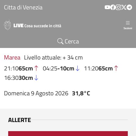
Salta al contenuto principale
Citta di Venezia
Sezioni
Cerca
Marea
Livello attuale: + 34 cm
21:10
65cm
04:25
-10cm
11:20
65cm
16:30
30cm
Domenica 9 Agosto 2026
31,8°C
ALLERTE