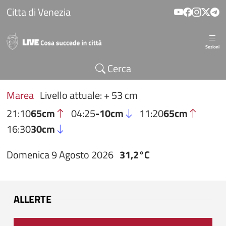
Salta al contenuto principale
Citta di Venezia
Sezioni
Cerca
Marea
Livello attuale: + 53 cm
21:10
65cm
04:25
-10cm
11:20
65cm
16:30
30cm
Domenica 9 Agosto 2026
31,2°C
ALLERTE