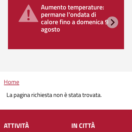
Aumento temperature:
permane l'ondata di
calore fino a domenica 9
agosto
Briciole di pane
Home
La pagina richiesta non è stata trovata.
ATTIVITÀ
IN CITTÀ