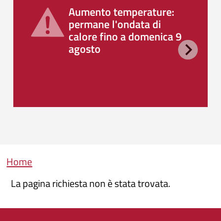
Aumento temperature:
permane l'ondata di
calore fino a domenica 9
agosto
Briciole di pane
Home
La pagina richiesta non è stata trovata.