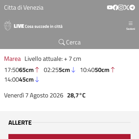
Salta al contenuto principale
Citta di Venezia
Sezioni
Cerca
Marea
Livello attuale: + 7 cm
17:50
65cm
02:25
5cm
10:40
50cm
14:00
45cm
Venerdì 7 Agosto 2026
28,7°C
ALLERTE