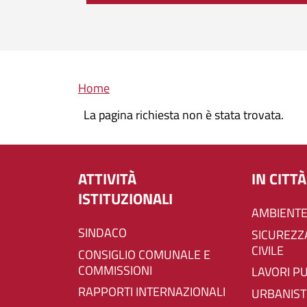
Briciole di pane
Home
La pagina richiesta non è stata trovata.
ATTIVITÀ
IN CITTÀ
ISTITUZIONALI
AMBIENTE
SINDACO
SICUREZZA E PROTEZIONE
CIVILE
CONSIGLIO COMUNALE E
COMMISSIONI
LAVORI P
RAPPORTI INTERNAZIONALI
URBANIST