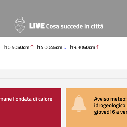
10:40
50cm
14:00
45cm
19:30
60cm
ane l'ondata di calore
Avviso meteo: 
idrogeologico 
giovedì 6 a ve