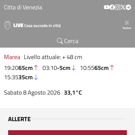
Salta al contenuto principale
Citta di Venezia
Sezioni
Cerca
Marea
Livello attuale: + 48 cm
19:20
65cm
03:10
-5cm
10:55
65cm
15:35
35cm
Sabato 8 Agosto 2026
33,1°C
ALLERTE