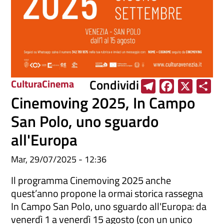
Condividi
Cultura
Cinema
T
F
X
S
Cinemoving 2025, In Campo
e
a
h
l
c
a
San Polo, uno sguardo
e
e
r
all'Europa
g
b
e
r
o
Mar, 29/07/2025 - 12:36
a
o
Il programma Cinemoving 2025 anche
m
k
quest’anno propone la ormai storica rassegna
In Campo San Polo, uno sguardo all'Europa: da
venerdì 1 a venerdì 15 agosto (con un unico