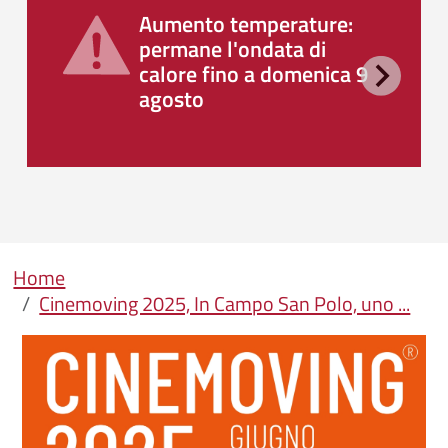
Aumento temperature:
permane l'ondata di
calore fino a domenica 9
agosto
Briciole di pane
Home
Cinemoving 2025, In Campo San Polo, uno ...