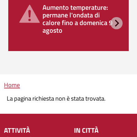
Aumento temperature:
permane l'ondata di
calore fino a domenica 9
agosto
Briciole di pane
Home
La pagina richiesta non è stata trovata.
ATTIVITÀ
IN CITTÀ