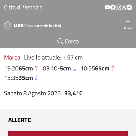
Salta al contenuto principale
Citta di Venezia
Sezioni
Cerca
Marea
Livello attuale: + 57 cm
19:20
65cm
03:10
-5cm
10:55
65cm
15:35
35cm
Sabato 8 Agosto 2026
33,4°C
ALLERTE