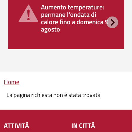
Aumento temperature:
permane l'ondata di
calore fino a domenica 9
agosto
Briciole di pane
Home
La pagina richiesta non è stata trovata.
ATTIVITÀ
IN CITTÀ