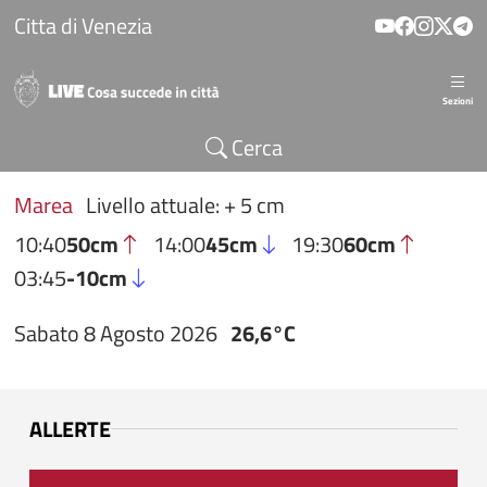
Salta al contenuto principale
Citta di Venezia
Sezioni
Cerca
Marea
Livello attuale: + 5 cm
10:40
50cm
14:00
45cm
19:30
60cm
03:45
-10cm
Sabato 8 Agosto 2026
26,6°C
ALLERTE