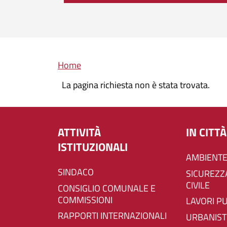
Briciole di pane
Home
La pagina richiesta non è stata trovata.
ATTIVITÀ
IN CITTÀ
ISTITUZIONALI
AMBIENTE
SINDACO
SICUREZZA E PROTEZIONE
CIVILE
CONSIGLIO COMUNALE E
COMMISSIONI
LAVORI P
RAPPORTI INTERNAZIONALI
URBANIST