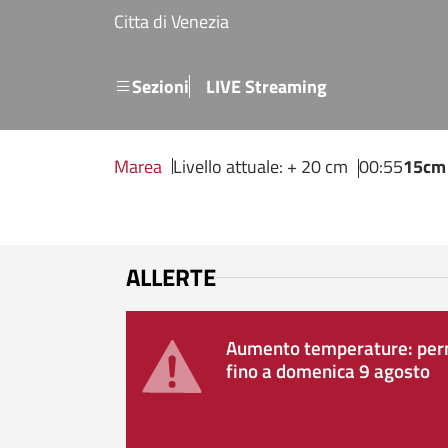
Salta al contenuto principale
Citta di Venezia
Menu secondario
Sezioni
LIVE Streaming
Marea
Livello attuale: + 20 cm
00:55
15cm
ALLERTE
Aumento temperature: perm
fino a domenica 9 agosto