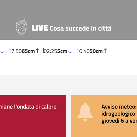
17:50
65cm
02:25
5cm
10:40
50cm
ane l'ondata di calore
Avviso meteo: 
idrogeologico 
giovedì 6 a ve