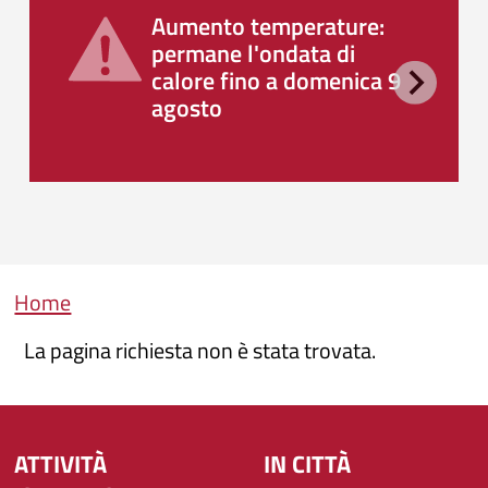
Aumento temperature:
permane l'ondata di
calore fino a domenica 9
agosto
Briciole di pane
Home
La pagina richiesta non è stata trovata.
ATTIVITÀ
IN CITTÀ