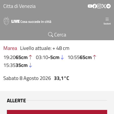
Salta al contenuto principale
Citta di Venezia
Sezioni
Cerca
Marea
Livello attuale: + 48 cm
19:20
65cm
03:10
-5cm
10:55
65cm
15:35
35cm
Sabato 8 Agosto 2026
33,1°C
ALLERTE