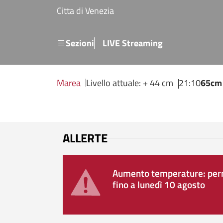
Salta al contenuto principale
Citta di Venezia
Menu secondario
Sezioni
LIVE Streaming
Marea
Livello attuale: + 44 cm
21:10
65cm
ALLERTE
Aumento temperature: perm
fino a lunedì 10 agosto