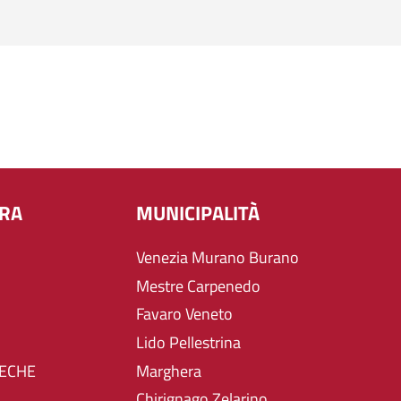
URA
MUNICIPALITÀ
Venezia Murano Burano
Mestre Carpenedo
Favaro Veneto
Lido Pellestrina
TECHE
Marghera
Chirignago Zelarino