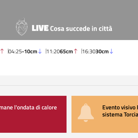
04:25
-10cm
11:20
65cm
16:30
30cm
ane l'ondata di calore
Evento visivo 
sistema Torcia