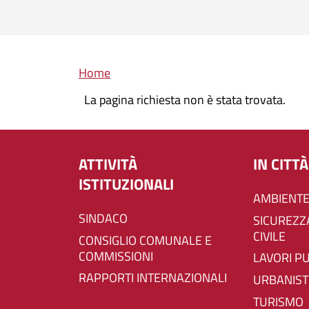
Briciole di pane
Home
La pagina richiesta non è stata trovata.
ATTIVITÀ
IN CITTÀ
ISTITUZIONALI
AMBIENTE
SINDACO
SICUREZZA E PROTEZIONE
CIVILE
CONSIGLIO COMUNALE E
COMMISSIONI
LAVORI P
RAPPORTI INTERNAZIONALI
URBANIST
TURISMO