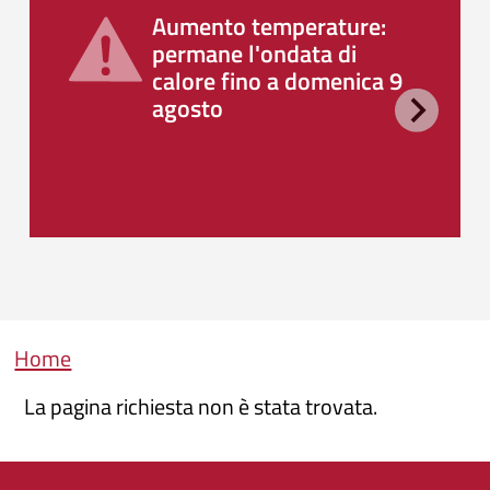
Aumento temperature:
permane l'ondata di
calore fino a domenica 9
agosto
Briciole di pane
Home
La pagina richiesta non è stata trovata.