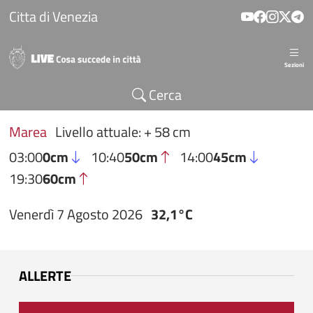
Salta al contenuto principale
Citta di Venezia
Sezioni
Cerca
Marea
Livello attuale: + 58 cm
03:00
0cm
10:40
50cm
14:00
45cm
19:30
60cm
Venerdì 7 Agosto 2026
32,1°C
ALLERTE