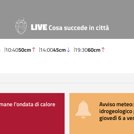
10:40
50cm
14:00
45cm
19:30
60cm
ane l'ondata di calore
Avviso meteo: 
idrogeologico 
giovedì 6 a ve