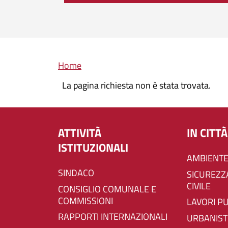
Briciole di pane
Home
La pagina richiesta non è stata trovata.
ATTIVITÀ
IN CITTÀ
ISTITUZIONALI
AMBIENTE
SINDACO
SICUREZZA E PROTEZIONE
CIVILE
CONSIGLIO COMUNALE E
COMMISSIONI
LAVORI P
RAPPORTI INTERNAZIONALI
URBANIST