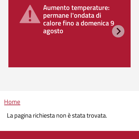
Aumento temperature:
permane l'ondata di
calore fino a domenica 9
agosto
Briciole di pane
Home
La pagina richiesta non è stata trovata.