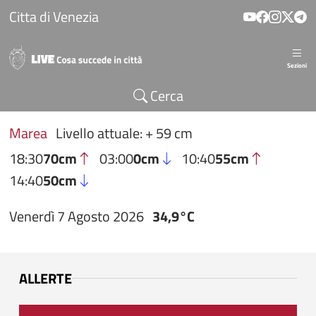
Salta al contenuto principale
Citta di Venezia
Sezioni
Cerca
Marea
Livello attuale: + 59 cm
18:30
70cm
03:00
0cm
10:40
55cm
14:40
50cm
Venerdì 7 Agosto 2026
34,9°C
ALLERTE