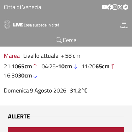
Salta al contenuto principale
Citta di Venezia
Sezioni
Cerca
Marea
Livello attuale: + 58 cm
21:10
65cm
04:25
-10cm
11:20
65cm
16:30
30cm
Domenica 9 Agosto 2026
31,2°C
ALLERTE