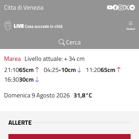
Salta al contenuto principale
Citta di Venezia
Sezioni
Cerca
Marea
Livello attuale: + 34 cm
21:10
65cm
04:25
-10cm
11:20
65cm
16:30
30cm
Domenica 9 Agosto 2026
31,8°C
ALLERTE