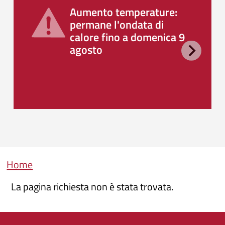
Aumento temperature:
permane l'ondata di
calore fino a domenica 9
agosto
Briciole di pane
Home
La pagina richiesta non è stata trovata.