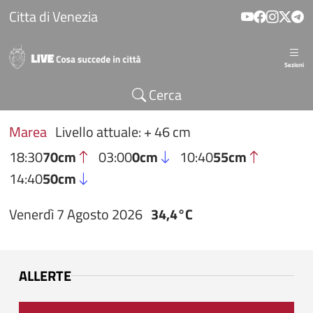
Salta al contenuto principale
Citta di Venezia
Sezioni
Cerca
Marea
Livello attuale: + 46 cm
18:30
70cm
03:00
0cm
10:40
55cm
14:40
50cm
Venerdì 7 Agosto 2026
34,4°C
ALLERTE