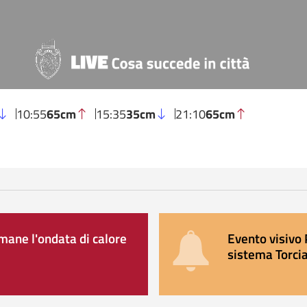
10:55
65cm
15:35
35cm
21:10
65cm
ane l'ondata di calore
Evento visivo 
sistema Torcia