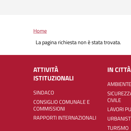
Briciole di pane
Home
La pagina richiesta non è stata trovata.
ATTIVITÀ
IN CITTÀ
ISTITUZIONALI
AMBIENTE
SINDACO
SICUREZZA E PROTEZIONE
CIVILE
CONSIGLIO COMUNALE E
COMMISSIONI
LAVORI P
RAPPORTI INTERNAZIONALI
URBANIST
TURISMO