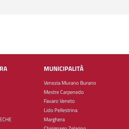
URA
MUNICIPALITÀ
Venezia Murano Burano
Mestre Carpenedo
Favaro Veneto
Lido Pellestrina
TECHE
Marghera
Chirignago Zelarino