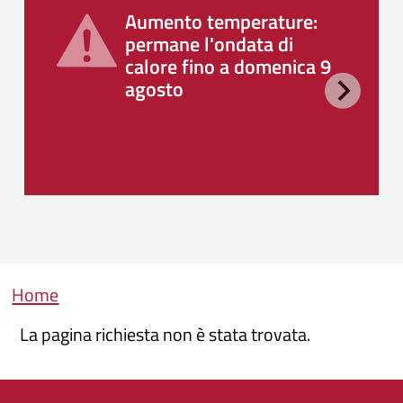
Aumento temperature:
permane l'ondata di
calore fino a domenica 9
agosto
Briciole di pane
Home
La pagina richiesta non è stata trovata.