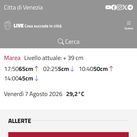
Salta al contenuto principale
Citta di Venezia
Sezioni
Cerca
Marea
Livello attuale: + 39 cm
17:50
65cm
02:25
5cm
10:40
50cm
14:00
45cm
Venerdì 7 Agosto 2026
29,2°C
ALLERTE