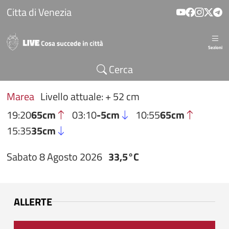
Salta al contenuto principale
Citta di Venezia
Sezioni
Cerca
Marea
Livello attuale: + 52 cm
19:20
65cm
03:10
-5cm
10:55
65cm
15:35
35cm
Sabato 8 Agosto 2026
33,5°C
ALLERTE