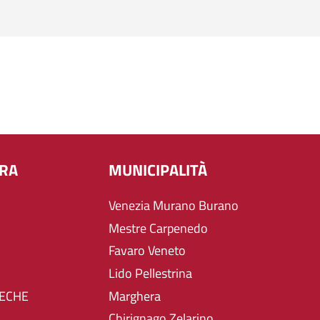
URA
MUNICIPALITÀ
Venezia Murano Burano
Mestre Carpenedo
Favaro Veneto
Lido Pellestrina
TECHE
Marghera
Chirignago Zelarino