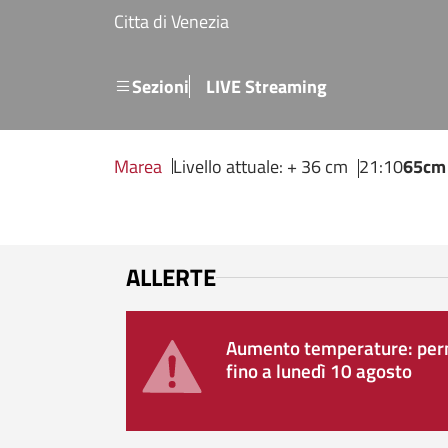
Salta al contenuto principale
Citta di Venezia
Menu secondario
Sezioni
LIVE Streaming
Marea
Livello attuale: + 36 cm
21:10
65cm
ALLERTE
Aumento temperature: perm
fino a lunedì 10 agosto