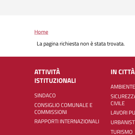
Briciole di pane
Home
La pagina richiesta non è stata trovata.
ATTIVITÀ
IN CITTÀ
ISTITUZIONALI
AMBIENTE
SINDACO
SICUREZZA E PROTEZIONE
CIVILE
CONSIGLIO COMUNALE E
COMMISSIONI
LAVORI P
RAPPORTI INTERNAZIONALI
URBANIST
TURISMO