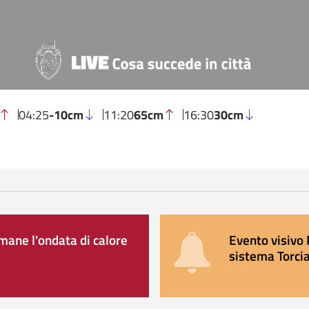
04:25
-10cm
11:20
65cm
16:30
30cm
ane l'ondata di calore
Evento visivo 
sistema Torcia