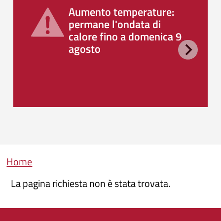
Aumento temperature:
permane l'ondata di
calore fino a domenica 9
agosto
Briciole di pane
Home
La pagina richiesta non è stata trovata.