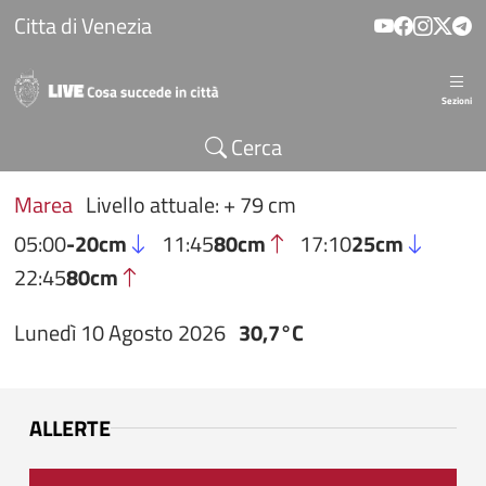
Salta al contenuto principale
Citta di Venezia
Sezioni
Cerca
Marea
Livello attuale: + 79 cm
05:00
-20cm
11:45
80cm
17:10
25cm
22:45
80cm
Lunedì 10 Agosto 2026
30,7°C
ALLERTE