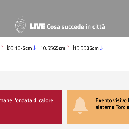
03:10
-5cm
10:55
65cm
15:35
35cm
ane l'ondata di calore
Evento visivo 
sistema Torcia