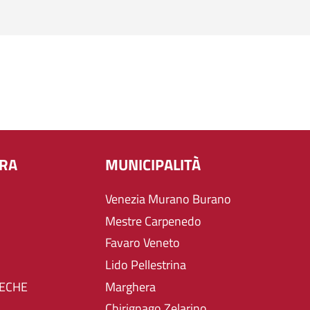
URA
MUNICIPALITÀ
Venezia Murano Burano
Mestre Carpenedo
Favaro Veneto
Lido Pellestrina
TECHE
Marghera
Chirignago Zelarino