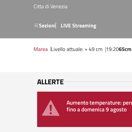
Salta al contenuto principale
Citta di Venezia
Menu secondario
Sezioni
LIVE Streaming
Marea
Livello attuale: + 49 cm
19:20
65cm
ALLERTE
Aumento temperature: perm
fino a domenica 9 agosto