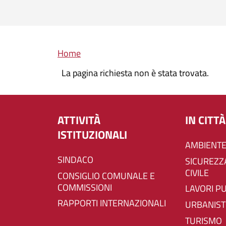
Briciole di pane
Home
La pagina richiesta non è stata trovata.
ATTIVITÀ
IN CITTÀ
ISTITUZIONALI
AMBIENTE
SINDACO
SICUREZZA E PROTEZIONE
CIVILE
CONSIGLIO COMUNALE E
COMMISSIONI
LAVORI P
RAPPORTI INTERNAZIONALI
URBANIST
TURISMO