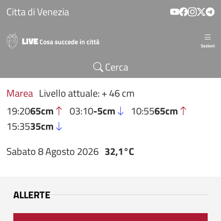
Salta al contenuto principale
Citta di Venezia
Sezioni
Cerca
Marea
Livello attuale: + 46 cm
19:20
65cm
03:10
-5cm
10:55
65cm
15:35
35cm
Sabato 8 Agosto 2026
32,1°C
ALLERTE