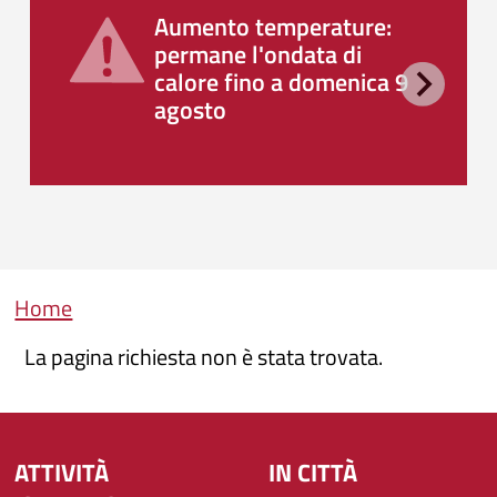
Aumento temperature:
permane l'ondata di
calore fino a domenica 9
agosto
Briciole di pane
Home
La pagina richiesta non è stata trovata.
ATTIVITÀ
IN CITTÀ