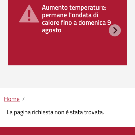
Aumento temperature:
permane l'ondata di
calore fino a domenica 9
agosto
Briciole di pane
Home
La pagina richiesta non è stata trovata.