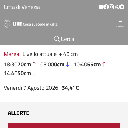
Salta al contenuto principale
Citta di Venezia
Sezioni
Cerca
Marea
Livello attuale: + 46 cm
18:30
70cm
03:00
0cm
10:40
55cm
14:40
50cm
Venerdì 7 Agosto 2026
34,4°C
ALLERTE