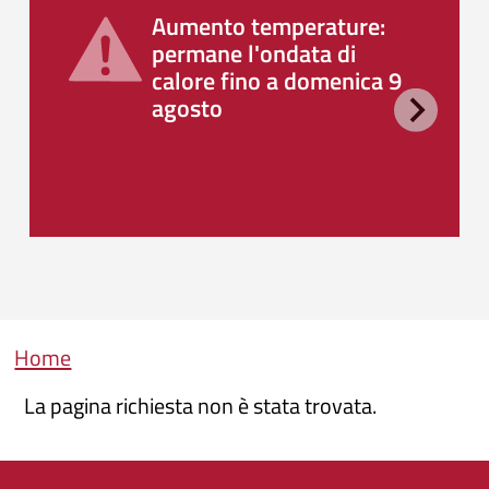
Aumento temperature:
permane l'ondata di
calore fino a domenica 9
agosto
Briciole di pane
Home
La pagina richiesta non è stata trovata.