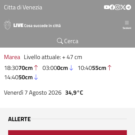
Salta al contenuto principale
Citta di Venezia
Sezioni
Cerca
Marea
Livello attuale: + 47 cm
18:30
70cm
03:00
0cm
10:40
55cm
14:40
50cm
Venerdì 7 Agosto 2026
34,9°C
ALLERTE