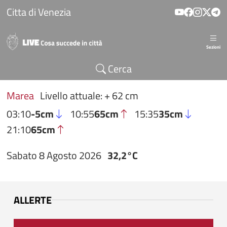
Salta al contenuto principale
Citta di Venezia
Sezioni
Cerca
Marea
Livello attuale: + 62 cm
03:10
-5cm
10:55
65cm
15:35
35cm
21:10
65cm
Sabato 8 Agosto 2026
32,2°C
ALLERTE