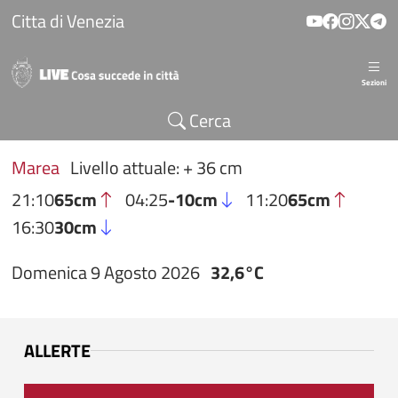
Salta al contenuto principale
Citta di Venezia
Sezioni
Cerca
Marea
Livello attuale: + 36 cm
21:10
65cm
04:25
-10cm
11:20
65cm
16:30
30cm
Domenica 9 Agosto 2026
32,6°C
ALLERTE