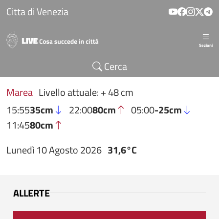
Salta al contenuto principale
Citta di Venezia
Sezioni
Cerca
Marea
Livello attuale: + 48 cm
15:55
35cm
22:00
80cm
05:00
-25cm
11:45
80cm
Lunedì 10 Agosto 2026
31,6°C
ALLERTE