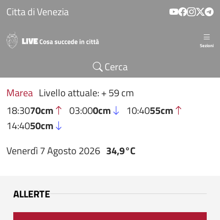
Salta al contenuto principale
Citta di Venezia
Sezioni
Cerca
Marea
Livello attuale: + 59 cm
18:30
70cm
03:00
0cm
10:40
55cm
14:40
50cm
Venerdì 7 Agosto 2026
34,9°C
ALLERTE