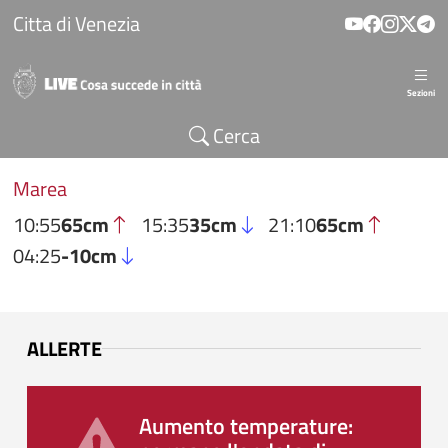
Salta al contenuto principale
Citta di Venezia
Sezioni
Cerca
Marea
10:55
65cm
15:35
35cm
21:10
65cm
04:25
-10cm
ALLERTE
Aumento temperature: