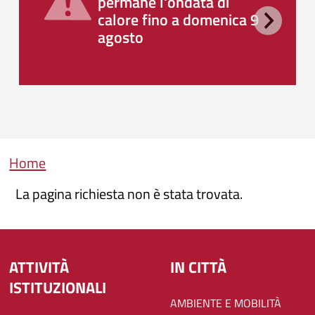
permane l'ondata di
calore fino a domenica 9
agosto
Briciole di pane
Home
La pagina richiesta non è stata trovata.
ATTIVITÀ
IN CITTÀ
ISTITUZIONALI
AMBIENTE E MOBILITÀ