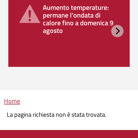
Aumento temperature:
permane l'ondata di
calore fino a domenica 9
agosto
Briciole di pane
Home
La pagina richiesta non è stata trovata.