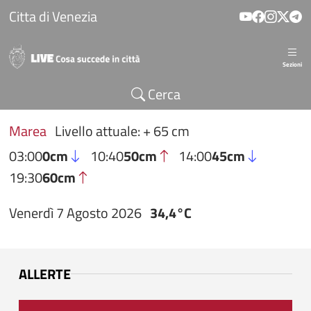
Salta al contenuto principale
Citta di Venezia
Sezioni
Cerca
Marea
Livello attuale: + 65 cm
03:00
0cm
10:40
50cm
14:00
45cm
19:30
60cm
Venerdì 7 Agosto 2026
34,4°C
ALLERTE