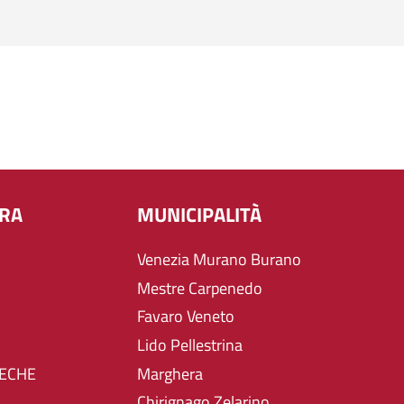
URA
MUNICIPALITÀ
Venezia Murano Burano
Mestre Carpenedo
Favaro Veneto
Lido Pellestrina
TECHE
Marghera
Chirignago Zelarino