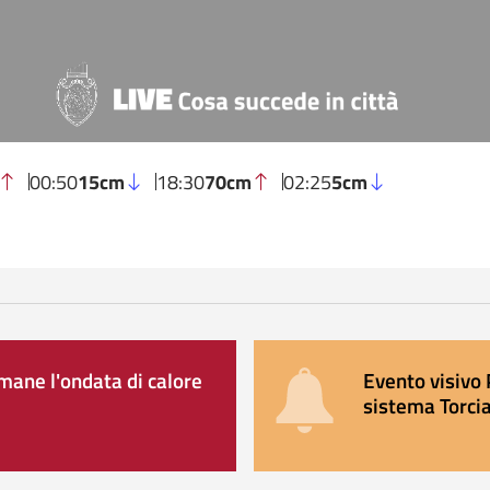
00:50
15cm
18:30
70cm
02:25
5cm
ane l'ondata di calore
Evento visivo 
sistema Torcia