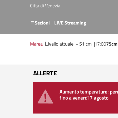
Salta al contenuto principale
Citta di Venezia
Menu secondario
Sezioni
LIVE Streaming
Marea
Livello attuale: + 51 cm
17:00
75cm
ALLERTE
Aumento temperature: perm
fino a venerdì 7 agosto