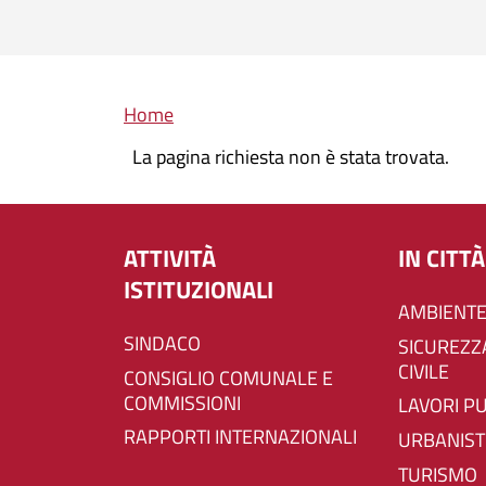
Briciole di pane
Home
La pagina richiesta non è stata trovata.
ATTIVITÀ
IN CITTÀ
ISTITUZIONALI
AMBIENTE
SINDACO
SICUREZZA E PROTEZIONE
CIVILE
CONSIGLIO COMUNALE E
COMMISSIONI
LAVORI P
RAPPORTI INTERNAZIONALI
URBANIST
TURISMO