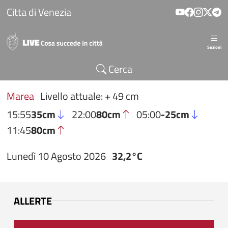
Salta al contenuto principale
Citta di Venezia
Sezioni
Cerca
Marea
Livello attuale: + 49 cm
15:55
35cm
22:00
80cm
05:00
-25cm
11:45
80cm
Lunedì 10 Agosto 2026
32,2°C
ALLERTE