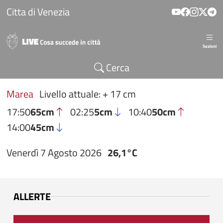
Salta al contenuto principale
Citta di Venezia
Sezioni
Cerca
Marea
Livello attuale: + 17 cm
17:50
65cm
02:25
5cm
10:40
50cm
14:00
45cm
Venerdì 7 Agosto 2026
26,1°C
ALLERTE