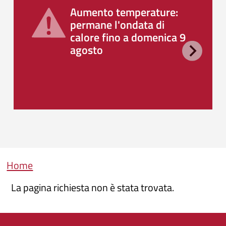
Aumento temperature:
permane l'ondata di
calore fino a domenica 9
agosto
Briciole di pane
Home
La pagina richiesta non è stata trovata.