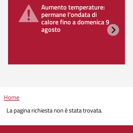
Aumento temperature:
permane l'ondata di
calore fino a domenica 9
agosto
Briciole di pane
Home
La pagina richiesta non è stata trovata.