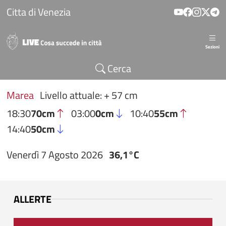
Salta al contenuto principale
Citta di Venezia
Sezioni
Cerca
Marea
Livello attuale: + 57 cm
18:30
70cm
03:00
0cm
10:40
55cm
14:40
50cm
Venerdì 7 Agosto 2026
36,1°C
ALLERTE