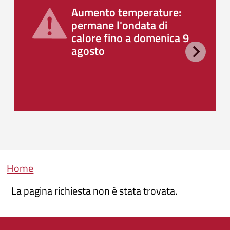
Aumento temperature:
permane l'ondata di
calore fino a domenica 9
agosto
Briciole di pane
Home
La pagina richiesta non è stata trovata.