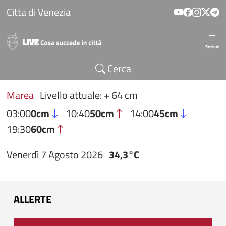
Salta al contenuto principale
Citta di Venezia
Sezioni
Cerca
Marea
Livello attuale: + 64 cm
03:00
0cm
10:40
50cm
14:00
45cm
19:30
60cm
Venerdì 7 Agosto 2026
34,3°C
ALLERTE