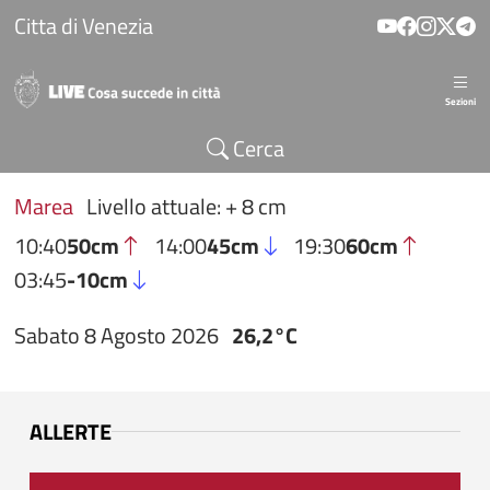
Salta al contenuto principale
Citta di Venezia
Sezioni
Cerca
Marea
Livello attuale: + 8 cm
10:40
50cm
14:00
45cm
19:30
60cm
03:45
-10cm
Sabato 8 Agosto 2026
26,2°C
ALLERTE