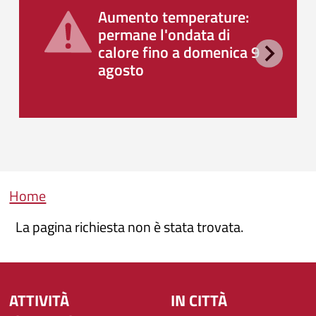
Aumento temperature:
permane l'ondata di
calore fino a domenica 9
agosto
Briciole di pane
Home
La pagina richiesta non è stata trovata.
ATTIVITÀ
IN CITTÀ