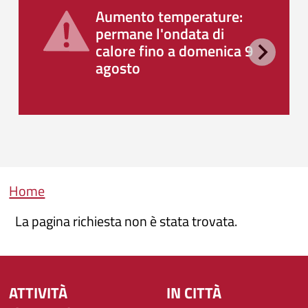
Aumento temperature:
permane l'ondata di
calore fino a domenica 9
agosto
Briciole di pane
Home
La pagina richiesta non è stata trovata.
ATTIVITÀ
IN CITTÀ