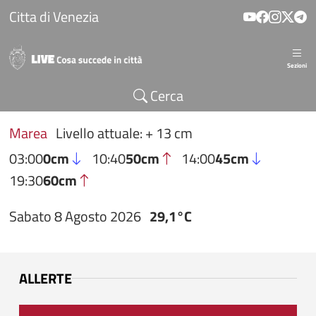
Salta al contenuto principale
Citta di Venezia
Sezioni
Cerca
Marea
Livello attuale: + 13 cm
03:00
0cm
10:40
50cm
14:00
45cm
19:30
60cm
Sabato 8 Agosto 2026
29,1°C
ALLERTE