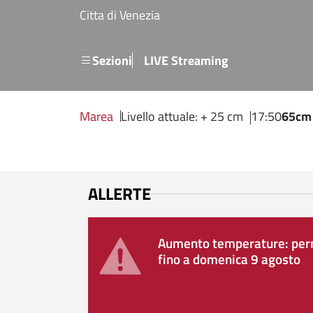
Salta al contenuto principale
Citta di Venezia
Menu secondario
Sezioni
LIVE Streaming
Marea
Livello attuale: + 25 cm
17:50
65cm
ALLERTE
Aumento temperature: perm
fino a domenica 9 agosto