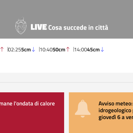
02:25
5cm
10:40
50cm
14:00
45cm
ane l'ondata di calore
Avviso meteo: 
idrogeologico 
giovedì 6 a ve