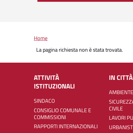
Briciole di pane
Home
La pagina richiesta non è stata trovata.
ATTIVITÀ
IN CITTÀ
ISTITUZIONALI
AMBIENTE
SINDACO
SICUREZZA E PROTEZIONE
CIVILE
CONSIGLIO COMUNALE E
COMMISSIONI
LAVORI P
RAPPORTI INTERNAZIONALI
URBANIST